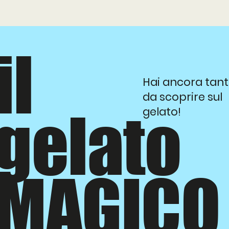
il
Hai ancora tan
da scoprire sul
gelato
gelato!
MAGICO