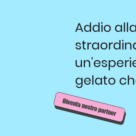
Addio alla
straordina
un'esperie
gelato ch
Diventa nostro partner