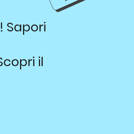
! Sapori
copri il