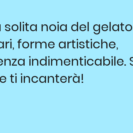
 solita noia del gelato
ri, forme artistiche,
nza indimenticabile. S
e ti incanterà!