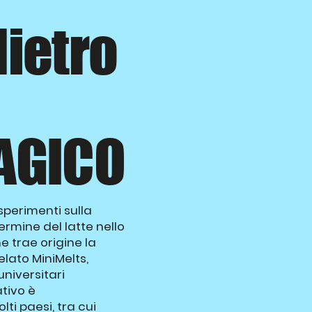
dietro
AGICO
sperimenti sulla
ermine del latte nello
e trae origine la
elato MiniMelts,
universitari
tivo è
i paesi, tra cui