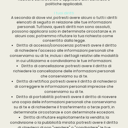
politiche applicabili.
I tuoi diritti
A seconda di dove vivi, potresti avere alcuni o tutti i diritti
elencati di seguito in relazione alle tue informazioni
personali. Tuttavia, questi diritti non sono assoluti,
possono applicarsi solo in determinate circostanze e, in
alcuni casi, potremmo rifiutare la tua richiesta come
consentito dalla legge.
Diritto di accesso/conoscenza: potresti avere il diritto
di richiedere l'accesso alle informazioni personali che
conserviamo su di te, inclusi i dettagli relativi alle modalità
in cui utilizziamo e condividiamo le tue informazioni.
Diritto di cancellazione: potresti avere il diritto di
richiedere la cancellazione delle informazioni personali
che conserviamo su di te.
Diritto di rettifica: potresti avere il diritto di richiederci
di correggere le informazioni personali imprecise che
conserviamo su di te.
Diritto di portabilità: potresti avere il diritto di ricevere
una copia delle informazioni personali che conserviamo
su di te e di richiederne il trasferimento a terze parti, in
determinate circostanze e con determinate eccezioni.
Diritto di rifiutare esplicitamente la vendita, la
condivisione o la pubblicità mirata: potresti avere il diritto
di chiederci di non "vendere" o "condividere" le tue