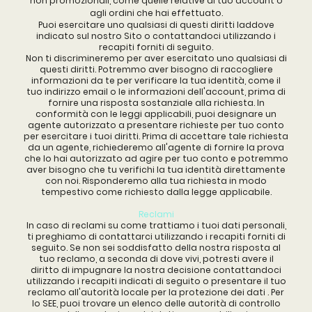
non promozionali, come quelle relative al tuo account o
agli ordini che hai effettuato.
Puoi esercitare uno qualsiasi di questi diritti laddove
indicato sul nostro Sito o contattandoci utilizzando i
recapiti forniti di seguito.
Non ti discrimineremo per aver esercitato uno qualsiasi di
questi diritti. Potremmo aver bisogno di raccogliere
informazioni da te per verificare la tua identità, come il
tuo indirizzo email o le informazioni dell'account, prima di
fornire una risposta sostanziale alla richiesta. In
conformità con le leggi applicabili, puoi designare un
agente autorizzato a presentare richieste per tuo conto
per esercitare i tuoi diritti. Prima di accettare tale richiesta
da un agente, richiederemo all'agente di fornire la prova
che lo hai autorizzato ad agire per tuo conto e potremmo
aver bisogno che tu verifichi la tua identità direttamente
con noi. Risponderemo alla tua richiesta in modo
tempestivo come richiesto dalla legge applicabile.
Reclami
In caso di reclami su come trattiamo i tuoi dati personali,
ti preghiamo di contattarci utilizzando i recapiti forniti di
seguito. Se non sei soddisfatto della nostra risposta al
tuo reclamo, a seconda di dove vivi, potresti avere il
diritto di impugnare la nostra decisione contattandoci
utilizzando i recapiti indicati di seguito o presentare il tuo
reclamo all'autorità locale per la protezione dei dati . Per
lo SEE, puoi trovare un elenco delle autorità di controllo