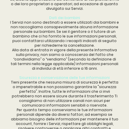
o dei loro proprietari o operatori, ad eccezione di quanto
divulgato sui Servizi.
Dati dei bambini
I Servizi non sono destinati a essere utilizzati dai bambini e
non raccogliamo consapevolmente alcuna informazione
personale sui bambini. Se sei il genitore o il tutore di un
bambino che ci ha fornito le sue informazioni personali,
puoi contattarci utilizzando i recapiti indicati di seguito
per richiederne la cancellazione.
Alla data di entrata in vigore della presente Informativa
sulla privacy, non siamo a conoscenza del fatto che
“condividiamo” o “vendiamo” (secondo la definizione di
tali termini nella legge applicabile) informazioni personali
di individui di età inferiore a 16 anni.
Sicurezza e conservazione delle tue informazioni
Tieni presente che nessuna misura di sicurezza è perfetta
o impenetrabile e non possiamo garantire la "sicurezza
perfetta". Inoltre, tutte le informazioni che ci invii
potrebbero non essere sicure durante il trasferimento Ti
consigliamo di non utilizzare canali non sicuri per
comunicarci informazioni sensibili o riservate.
Per quanto tempo conserviamo le tue informazioni
personali dipende da diversi fattori, ad esempio se
abbiamo bisogno delle informazioni per mantenere il tuo
account, fornire i Servizi, rispettare gli obblighi legali,
risolvere controversie o applicare altri contratti e