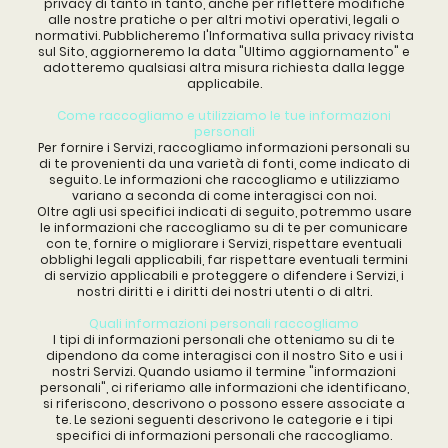
privacy di tanto in tanto, anche per riflettere modifiche
alle nostre pratiche o per altri motivi operativi, legali o
normativi. Pubblicheremo l'Informativa sulla privacy rivista
sul Sito, aggiorneremo la data "Ultimo aggiornamento" e
adotteremo qualsiasi altra misura richiesta dalla legge
applicabile.
Come raccogliamo e utilizziamo le tue informazioni
personali
Per fornire i Servizi, raccogliamo informazioni personali su
di te provenienti da una varietà di fonti, come indicato di
seguito. Le informazioni che raccogliamo e utilizziamo
variano a seconda di come interagisci con noi.
Oltre agli usi specifici indicati di seguito, potremmo usare
le informazioni che raccogliamo su di te per comunicare
con te, fornire o migliorare i Servizi, rispettare eventuali
obblighi legali applicabili, far rispettare eventuali termini
di servizio applicabili e proteggere o difendere i Servizi, i
nostri diritti e i diritti dei nostri utenti o di altri.
Quali informazioni personali raccogliamo
I tipi di informazioni personali che otteniamo su di te
dipendono da come interagisci con il nostro Sito e usi i
nostri Servizi. Quando usiamo il termine "informazioni
personali", ci riferiamo alle informazioni che identificano,
si riferiscono, descrivono o possono essere associate a
te. Le sezioni seguenti descrivono le categorie e i tipi
specifici di informazioni personali che raccogliamo.