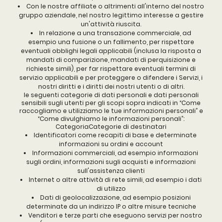
Con le nostre affiliate o altrimenti all'interno del nostro
gruppo aziendale, nel nostro legittimo interesse a gestire
un'attività riuscita.
In relazione a una transazione commerciale, ad
esempio una fusione o un fallimento, per rispettare
eventuali obblighi legali applicabili (inclusa la risposta a
mandati di comparizione, mandati di perquisizione e
richieste simili), per far rispettare eventuali termini di
servizio applicabili e per proteggere o difendere i Servizi, i
nostri diritti e i diritti dei nostri utenti o di altri.
le seguenti categorie di dati personali e dati personali
sensibili sugli utenti per gli scopi sopra indicati in “Come
raccogliamo e utilizziamo le tue informazioni personali” e
“Come divulghiamo le informazioni personali”:
CategoriaCategorie di destinatari
Identificatori come recapiti di base e determinate
informazioni su ordini e account
Informazioni commerciali, ad esempio informazioni
sugli ordini, informazioni sugli acquisti e informazioni
sull'assistenza clienti
Internet o altre attività di rete simili, ad esempio i dati
di utilizzo
Dati di geolocalizzazione, ad esempio posizioni
determinate da un indirizzo IP o altre misure tecniche
Venditori e terze parti che eseguono servizi per nostro