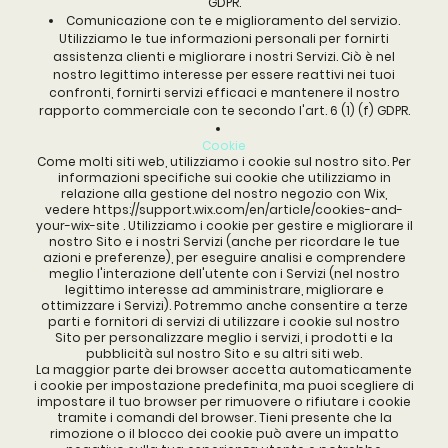
GDPR.
Comunicazione con te e miglioramento del servizio.
Utilizziamo le tue informazioni personali per fornirti
assistenza clienti e migliorare i nostri Servizi. Ciò è nel
nostro legittimo interesse per essere reattivi nei tuoi
confronti, fornirti servizi efficaci e mantenere il nostro
rapporto commerciale con te secondo l'art. 6 (1) (f) GDPR.
Cookie
Come molti siti web, utilizziamo i cookie sul nostro sito. Per
informazioni specifiche sui cookie che utilizziamo in
relazione alla gestione del nostro negozio con Wix,
vedere
https://support.wix.com/en/article/cookies-and-
your-wix-site
. Utilizziamo i cookie per gestire e migliorare il
nostro Sito e i nostri Servizi (anche per ricordare le tue
azioni e preferenze), per eseguire analisi e comprendere
meglio l'interazione dell'utente con i Servizi (nel nostro
legittimo interesse ad amministrare, migliorare e
ottimizzare i Servizi). Potremmo anche consentire a terze
parti e fornitori di servizi di utilizzare i cookie sul nostro
Sito per personalizzare meglio i servizi, i prodotti e la
pubblicità sul nostro Sito e su altri siti web.
La maggior parte dei browser accetta automaticamente
i cookie per impostazione predefinita, ma puoi scegliere di
impostare il tuo browser per rimuovere o rifiutare i cookie
tramite i comandi del browser. Tieni presente che la
rimozione o il blocco dei cookie può avere un impatto