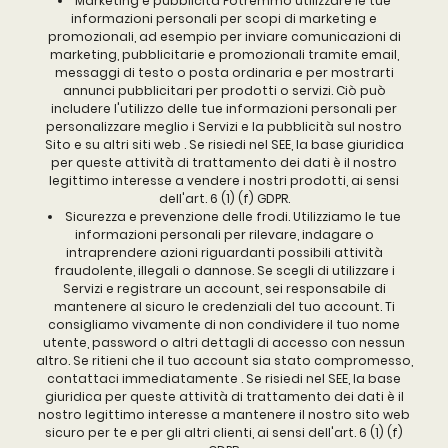
Marketing e pubblicità Potremmo utilizzare le tue
informazioni personali per scopi di marketing e
promozionali, ad esempio per inviare comunicazioni di
marketing, pubblicitarie e promozionali tramite email,
messaggi di testo o posta ordinaria e per mostrarti
annunci pubblicitari per prodotti o servizi. Ciò può
includere l'utilizzo delle tue informazioni personali per
personalizzare meglio i Servizi e la pubblicità sul nostro
Sito e su altri siti web . Se risiedi nel SEE, la base giuridica
per queste attività di trattamento dei dati è il nostro
legittimo interesse a vendere i nostri prodotti, ai sensi
dell'art. 6 (1) (f) GDPR.
Sicurezza e prevenzione delle frodi. Utilizziamo le tue
informazioni personali per rilevare, indagare o
intraprendere azioni riguardanti possibili attività
fraudolente, illegali o dannose. Se scegli di utilizzare i
Servizi e registrare un account, sei responsabile di
mantenere al sicuro le credenziali del tuo account. Ti
consigliamo vivamente di non condividere il tuo nome
utente, password o altri dettagli di accesso con nessun
altro. Se ritieni che il tuo account sia stato compromesso,
contattaci immediatamente . Se risiedi nel SEE, la base
giuridica per queste attività di trattamento dei dati è il
nostro legittimo interesse a mantenere il nostro sito web
sicuro per te e per gli altri clienti, ai sensi dell'art. 6 (1) (f)