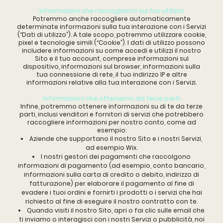
Informazioni che raccogliamo sul tuo utilizzo
Potremmo anche raccogliere automaticamente
determinate informazioni sulla tua interazione con i Servizi
(“Dati di utilizzo”). A tale scopo, potremmo utilizzare cookie,
pixel e tecnologie simili (“Cookie”). I dati di utilizzo possono
includere informazioni su come accedi e utilizzi il nostro
Sito e il tuo account, comprese informazioni sul
dispositivo, informazioni sul browser, informazioni sulla
tua connessione di rete, il tuo indirizzo IP e altre
informazioni relative alla tua interazione con i Servizi.
Informazioni che otteniamo da terze parti
Infine, potremmo ottenere informazioni su di te da terze
parti, inclusi venditori e fornitori di servizi che potrebbero
raccogliere informazioni per nostro conto, come ad
esempio:
Aziende che supportano il nostro Sito e i nostri Servizi,
ad esempio Wix.
I nostri gestori dei pagamenti che raccolgono
informazioni di pagamento (ad esempio, conto bancario,
informazioni sulla carta di credito o debito, indirizzo di
fatturazione) per elaborare il pagamento al fine di
evadere i tuoi ordini e fornirti i prodotti o i servizi che hai
richiesto al fine di eseguire il nostro contratto con te.
Quando visiti il nostro Sito, apri o fai clic sulle email che
ti inviamo o interagisci con i nostri Servizi o pubblicità, noi