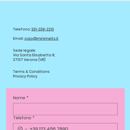
Telefono:
331-239-2210
Email:
ciao@minimelts.it
Sede legale:
Via Santa Elisabetta 8,
37137 Verona (VR)
Terms & Conditions
Privacy Policy
Nome
*
Telefono
*