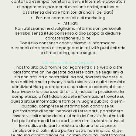
conto (ad esempio fornitori di servizi Internet, elaboratori
di pagamento, partner di evasione ordini, partner di
assistenza clienti e fornitori di analisi dei dati)
Partner commerciali e di marketing
Affiliati
Non utilizziamo né divulghiamo informazioni personali
sensibili senza il tuo consenso o allo scopo di dedurre
caratteristiche su di te.
Con il tuo consenso condividiamo le informazioni
personali allo scopo di impegnarci in attività pubblicitarie
e di marketing, come segue.
Siti web e link di terze parti
Il nostro Sito può fornire collegamenti a siti web o altre
piattaforme online gestite da terze parti. Se segui link a
siti non affiliati o controllati da noi, dovresti rivedere le
loro politiche sulla privacy e sulla sicurezza e altri termini e
condizioni. Non garantiamo e non siamo responsabili per
la privacy o la sicurezza di tali siti, inclusa la precisione, la
completezza o l'affidabilità delle informazioni trovate su
questi siti. Le informazioni fornite in luoghi pubblici o semi-
pubblici, comprese le informazioni condivise su
piattaforme di social network di terze parti, potrebbero
essere visibili anche da altri utenti dei Servizi e/o utenti di
tali piattaforme di terze parti senza limitazioni relative al
loro utilizzo da parte nostra. o da una terza parte.
L'inclusione di tali link da parte nostra non implica, di per
sé, alcuna approvazione del contenuto di tali piattaforme