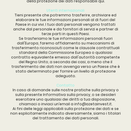
della protezione dei dati responsabili
qui
.
Utenti internazionali
Tieni presente che potremmo trasferire, archiviare ed
elaborare le tue informazioni personali al di fuori del
Paese in cui vivi. I tuoi dati personali vengono trattati
anche dal personale e da fornitori di servizi e partner di
terze parti in questi Paesi.
Se trasferiamo le tue informazioni personali fuori
dall'Europa, faremo affidamento su meccanismi di
trasferimento riconosciuti come le clausole contrattuali
standard della Commissione Europea o qualsiasi
contratto equivalente emesso dall'autorità competente
del Regno Unito, a seconda dei casi, a meno che il
trasferimento dei dati non avvenga verso un Paese che è
stato determinato per fornire un livello di protezione
adeguato.
Contatto
In caso di domande sulle nostre pratiche sulla privacy o
sulla presente Informativa sulla privacy, o se desideri
esercitare uno qualsiasi dei diritti a tua disposizione,
chiamaci o inviaci un’email a
info@azetainvest.it.
Ai fini delle leggi applicabili sulla protezione dei dati e se
non esplicitamente indicato diversamente, siamo i titolari
del trattamento dei dati personali.